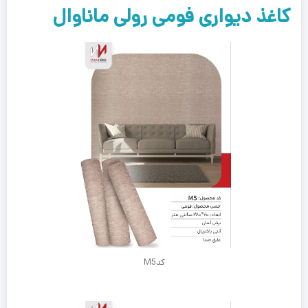
کاغذ دیواری فومی رولی ماناوال
کدM5