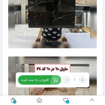
تعداد:
افزودن به سبد خرید
ماربل
فومی
پشت
چسبدار
0
0
کد66