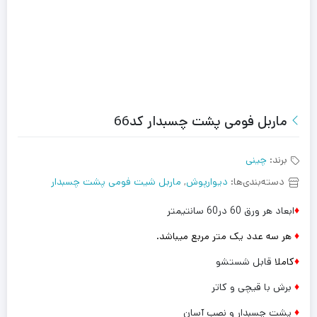
ماربل فومی پشت چسبدار کد66
برند:
چینی
دسته‌بندی‌ها:
دیوارپوش
,
ماربل شیت فومی پشت چسبدار
♦
ابعاد هر ورق 60 در60 سانتیمتر
♦
هر سه عدد یک متر مربع میباشد.
♦
کاملا
قابل شستشو
♦
برش با قیچی و کاتر
♦
پشت چسبدار و نصب آسان