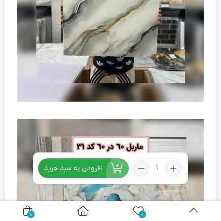
تعداد:
افزودن به سبد خرید
ماربل
فومی
پشت
چسبدار
0
0
کد05-