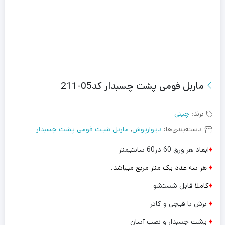
ماربل فومی پشت چسبدار کد05-211
برند:
چینی
دسته‌بندی‌ها:
دیوارپوش
,
ماربل شیت فومی پشت چسبدار
♦
ابعاد هر ورق 60 در60 سانتیمتر
♦
هر سه عدد یک متر مربع میباشد.
♦
کاملا
قابل شستشو
♦
برش با قیچی و کاتر
♦
پشت چسبدار و نصب آسان