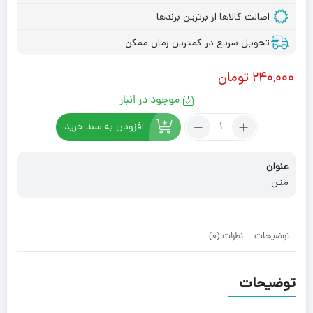
اصالت کالاها از برترین برندها
تحویل سریع در کمترین زمان ممکن
۲۴۰,۰۰۰
تومان
موجود در انبار
تعداد:
افزودن به سبد خرید
ماربل
فومی
عنوان
پشت
چسبدار
متن
کد05-
211
توضیحات
نظرات (0)
توضیحات