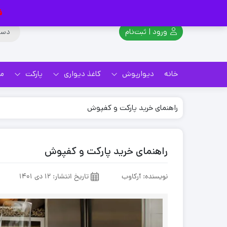
ف
ورود | ثبت‌نام
خانه
دیوارپوش
کاغذ دیواری
پارکت
م
راهنمای خرید پارکت و کفپوش
راهنمای خرید پارکت و کفپوش
نویسنده: آرکاوب
تاریخ انتشار:
12 دی 1401