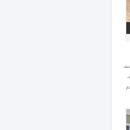
ند.
.
ار