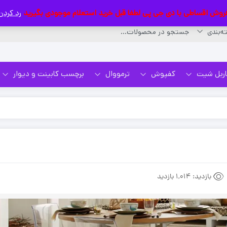
روش اقساطی با دی جی پی لطفا قبل خرید استعلام موجودی بگیرید
رد کردن
اربل شیت
کفپوش
ترمووال
برچسب کابینت و دیوار
بازدید:
1,014 بازدید